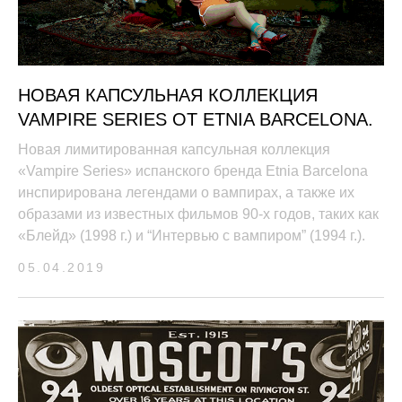
НОВАЯ КАПСУЛЬНАЯ КОЛЛЕКЦИЯ
VAMPIRE SERIES ОТ ETNIA BARCELONA.
Новая лимитированная капсульная коллекция
«Vampire Series» испанского бренда Etnia Barcelona
инспирирована легендами о вампирах, а также их
образами из известных фильмов 90-х годов, таких как
«Блейд» (1998 г.) и “Интервью с вампиром” (1994 г.).
05.04.2019