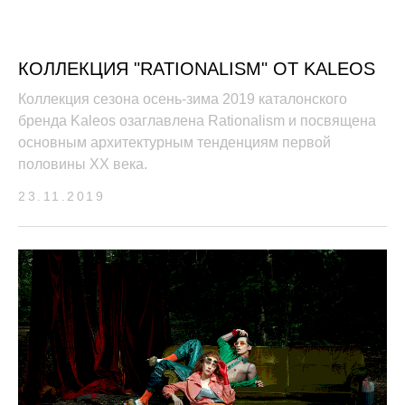
КОЛЛЕКЦИЯ "RATIONALISM" ОТ KALEOS
Коллекция сезона осень-зима 2019 каталонского
бренда Kaleos озаглавлена Rationalism и посвящена
основным архитектурным тенденциям первой
половины XX века.
23.11.2019