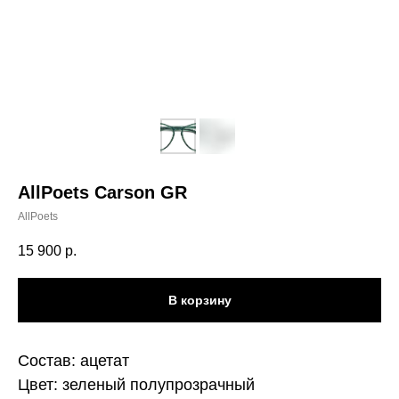
AllPoets Carson GR
AllPoets
15 900
р.
В корзину
Состав: ацетат
Цвет: зеленый полупрозрачный