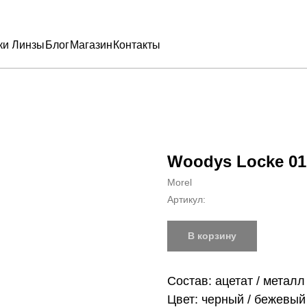
ки
Линзы
Блог
Магазин
Контакты
Woodys Locke 01
Morel
Артикул:
В корзину
Состав: ацетат / металл
Цвет: черный / бежевый