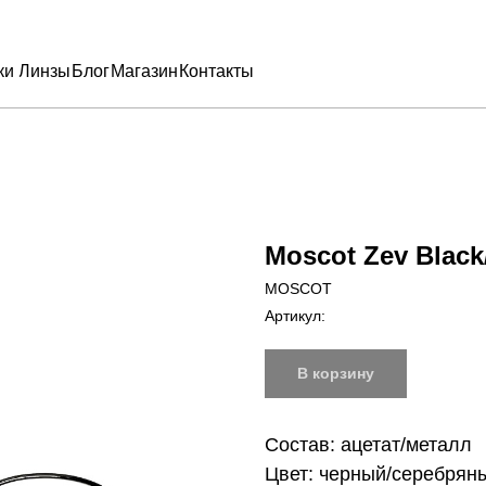
ки
Линзы
Блог
Магазин
Контакты
Moscot Zev Blac
MOSCOT
Артикул:
В корзину
Состав: ацетат/металл
Цвет: черный/серебрян