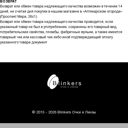
ВОЗВРАТ
Возврат или обмен товара надлежащего качества возможен в течении 14
дней, не считая дня покупки в нашем магазине в «Аптекарском огороде»
(Проспект Мира, 26с1).
Возврат или обмен товара надлежащего качества проводится, если
указанный товар не был в употреблении, сохранены его товарный вид,
потребительские свойства, пломбы, фабричные ярлыки, а также имеется
товарный чек или кассовый чек либо иной подтверждающий оплату
указанного товара документ
© 2015 - 2026 Blinkers Очки и Линзы