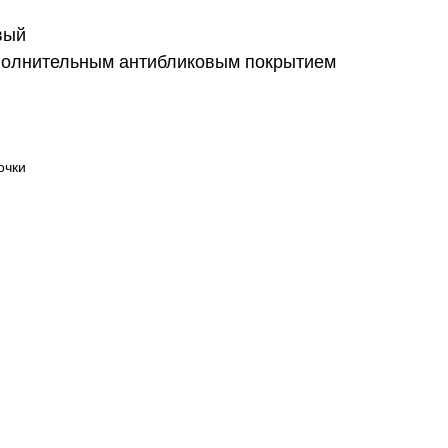
вый
полнительным антибликовым покрытием
очки