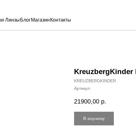
ки
Линзы
Блог
Магазин
Контакты
KreuzbergKinder E
KREUZBERGKINDER
Артикул:
21900,00
р.
В корзину